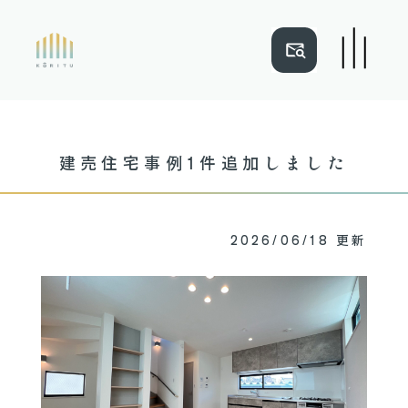
NEWS
ご近所マップ
建売住宅事例1件追加しました
建売住宅事例
木と光立
リフォーム事例
会社概要
2026/06/18 更新
注文住宅事例
ショールーム
TOP