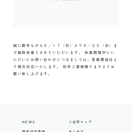
管理会社をお探しの
不動産買取り無料査定
オーナー様へ
サービスについて
お問い合わせ(個人)
誠に勝手ながら５／１７（日）より５／２０（水）ま
で臨時休業とさせていただいます。 休業期間中にい
ただいたお問い合わせにつきましては、営業開始日よ
お問い合わせ(法人)
り順次対応いたします。 何卒ご理解賜りますようお
願い申し上げます。
03-5735-7711
NEWS
ご近所マップ
建売住宅事例
木と光立