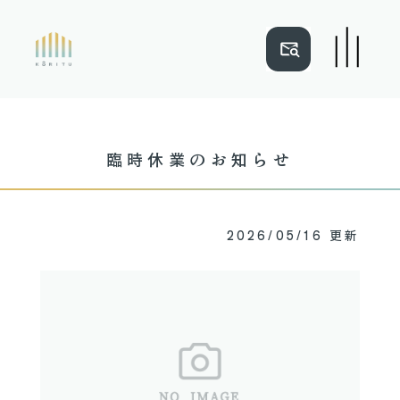
NEWS
ご近所マップ
臨時休業のお知らせ
建売住宅事例
木と光立
リフォーム事例
会社概要
2026/05/16 更新
注文住宅事例
ショールーム
TOP