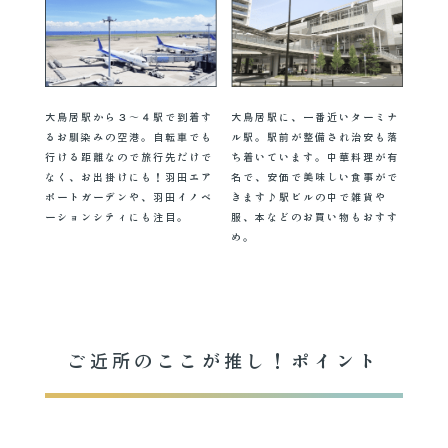
大鳥居駅から３〜４駅で到着す
大鳥居駅に、一番近いターミナ
るお馴染みの空港。自転車でも
ル駅。駅前が整備され治安も落
行ける距離なので旅行先だけで
ち着いています。中華料理が有
なく、お出掛けにも！羽田エア
名で、安価で美味しい食事がで
ポートガーデンや、羽田イノベ
きます♪駅ビルの中で雑貨や
ーションシティにも注目。
服、本などのお買い物もおすす
め。
ご近所のここが推し！ポイント