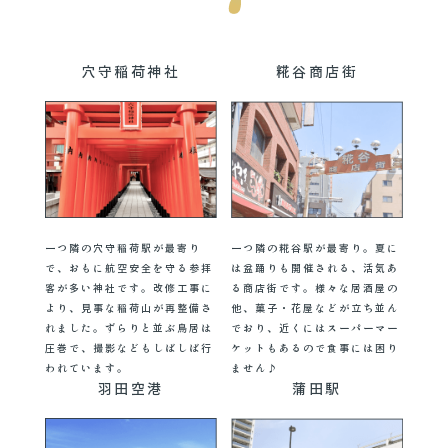
穴守稲荷神社
糀谷商店街
一つ隣の穴守稲荷駅が最寄り
一つ隣の糀谷駅が最寄り。夏に
で、おもに航空安全を守る参拝
は盆踊りも開催される、活気あ
客が多い神社です。改修工事に
る商店街です。様々な居酒屋の
より、見事な稲荷山が再整備さ
他、菓子・花屋などが立ち並ん
れました。ずらりと並ぶ鳥居は
でおり、近くにはスーパーマー
圧巻で、撮影などもしばしば行
ケットもあるので食事には困り
われています。
ません♪
羽田空港
蒲田駅