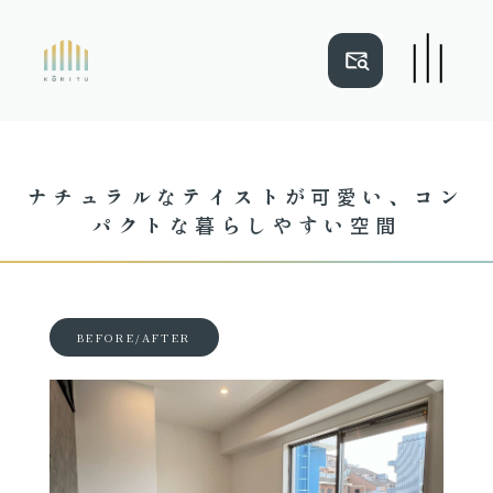
NEWS
ご近所マップ
ナチュラルなテイストが可愛い、コン
パクトな暮らしやすい空間
建売住宅事例
木と光立
リフォーム事例
会社概要
BEFORE/AFTER
注文住宅事例
ショールーム
TOP